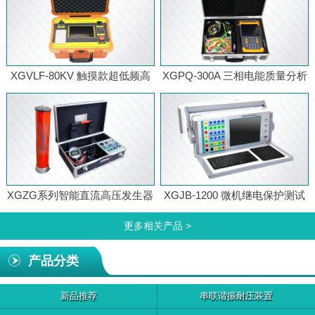
XGVLF-80KV 触摸款超低频高
XGPQ-300A 三相电能质量分析
压发生器
仪
XGZG系列智能直流高压发生器
XGJB-1200 微机继电保护测试
仪
更多相关产品 >
产品分类
新品推荐
串联谐振耐压装置