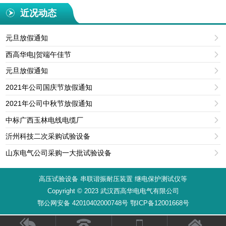
近况动态
元旦放假通知

西高华电|贺端午佳节

元旦放假通知

2021年公司国庆节放假通知

2021年公司中秋节放假通知

中标广西玉林电线电缆厂

沂州科技二次采购试验设备

山东电气公司采购一大批试验设备

高压试验设备 串联谐振耐压装置 继电保护测试仪等
Copyright © 2023 武汉西高华电电气有限公司
鄂公网安备 42010402000748号 鄂ICP备12001668号



