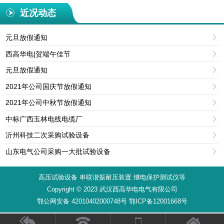
近况动态
元旦放假通知

西高华电|贺端午佳节

元旦放假通知

2021年公司国庆节放假通知

2021年公司中秋节放假通知

中标广西玉林电线电缆厂

沂州科技二次采购试验设备

山东电气公司采购一大批试验设备

高压试验设备 串联谐振耐压装置 继电保护测试仪等
Copyright © 2023 武汉西高华电电气有限公司
鄂公网安备 42010402000748号 鄂ICP备12001668号



