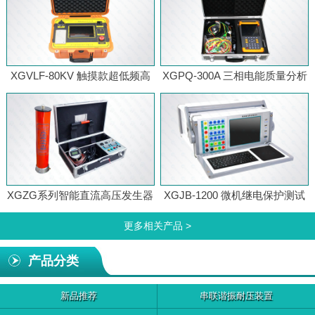
XGVLF-80KV 触摸款超低频高
XGPQ-300A 三相电能质量分析
压发生器
仪
XGZG系列智能直流高压发生器
XGJB-1200 微机继电保护测试
仪
更多相关产品 >
产品分类
新品推荐
串联谐振耐压装置