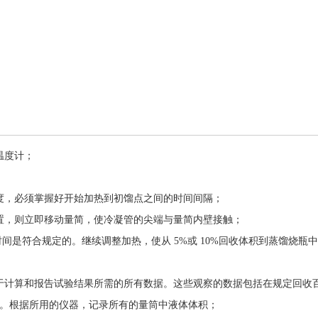
温度计；
度，必须掌握好开始加热到初馏点之间的时间间隔；
置，则立即移动量简，使冷凝管的尖端与量简内壁接触
；
是符合规定的。继续调整加热，使从 5%或 10%回收体积到蒸馏烧瓶中 5 m
于计算和报告试验结果所需的所有数据。这些观察的数据包括在规定回收
。根据所用的仪器，记录所有的量筒中液体体积
；