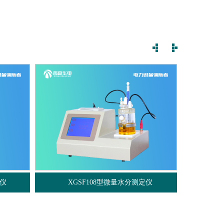
XGSF108型微量水分测定仪
XGDJ-DGA 变压