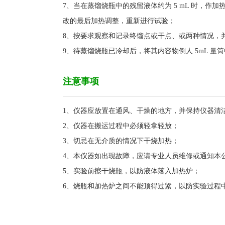
7、当在蒸馏烧瓶中的残留液体约为 5 mL 时，作
改的最后加热调整，重新进行试验
；
8、按要求观察和记录终馏点或干点、或两种情况，
9、待蒸馏烧瓶已冷却后，将其内容物倒人 5mL 量
注意事项
1、仪器应放置在通风、干燥的地方，并保持仪器清
2、仪器在搬运过程中必须轻拿轻放；
3、切忌在无介质的情况下干烧加热；
4、本仪器如出现故障，应请专业人员维修或通知本
5、实验前擦干烧瓶，以防液体落入加热炉；
6、烧瓶和加热炉之间不能顶得过紧，以防实验过程