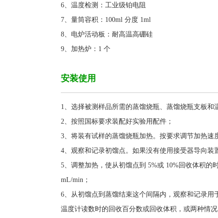
6、温度检测：工业级铂电阻
7、量筒容积：100ml 分度 1ml
8、电炉活动板：耐高温高硼硅
9
、
加
热
炉：
1 个
安装使用
1、选择被测样品所需的蒸馏烧瓶、蒸馏烧瓶支板和
2、按照国标要求装配好实验用配件；
3、将装有试样的蒸馏烧瓶加热。按要求调节加热速
4、观察和记录初馏点。如果没有使用接受器导向装
5、调整加热，使从初馏点到 5%或 10%回收体积的时间
mL/min
；
6、从初馏点到蒸馏结束这个间隔内，观察和记录用
温度计读数时的回收百分数或回收体积，或两种情况