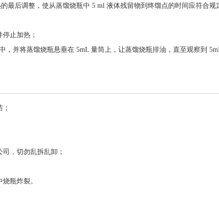
加热的最后调整，使从蒸馏烧瓶中 5 ml 液体残留物到终馏点的时间应符
并停止加热
；
筒中，并将蒸馏烧瓶悬垂在 5mL 量筒上，让蒸馏烧瓶排油，直至观察到 5
洁；
公司，切勿乱拆乱卸；
中烧瓶炸裂。