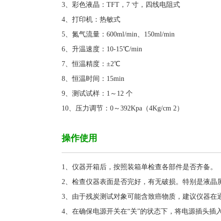
3、彩色液晶：TFT，7 寸，四线电阻式
4、打印机：热敏式
5、氮气流量：600ml/min、150ml/min
6、升温速度：10-15℃/min
7、恒温精度：±2℃
8、恒温时间：15min
9、测试试样：1～12 个
10、压力调节：0～392Kpa（4Kg/cm 2）
操作使用
1、仪器开箱后，按照装箱单检查各部件是否齐备。
2、检查仪器表面是否完好，有无破损。特别是液晶
3、由于残炭测试对象可能含致癌物质，建议仪器在
4、在确保电源开关在“关”的状态下，将电源插头插入 