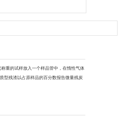
。将已称重的试样放入一个样品管中，在惰性气体
质型残渣以占原样品的百分数报告微量残炭