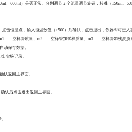
50ml、600ml）是否正常。分别调节 2 个流量调节旋钮，校准（
150ml、
认，点击恒温点，输入恒温数值（≥500）后确认，点击退出，仪器即可进入
1——空样管质量、m2——空样管加试样质量、m3——空样管加残炭质量
自动保存数据。
印出实验记录。
确认返回主界面。
，确认后点击退出返回主界面。
录。
。