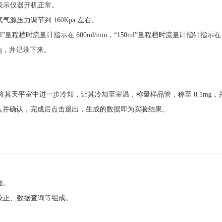
表示仪器开机正常。
压力调节到 160Kpa 左右。
程档时流量计指示在 600ml/min，“150ml”量程档时流量计指针指示在 15
mg，并记录下来。
并将其天平室中进一步冷却，让其冷却至室温，称量样品管，称至 0.1mg
动录入并确认，完成后点击退出，生成的数据即为实验结果。
面。
校正、数据查询等组成。