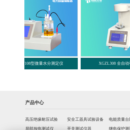
测定仪
XGZL308 全自动张力测定仪
产品中心
高压绝缘耐压试验
安全工器具试验设备
电能质量台
局部放电测试仪
开关测试仪器
继电保护测