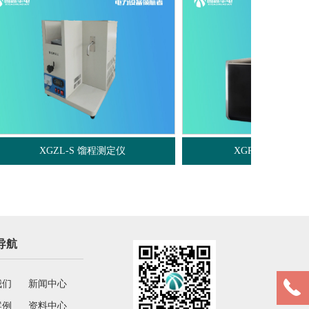
XGRD-400自燃点测定仪
X
导航
我们
新闻中心
案例
资料中心