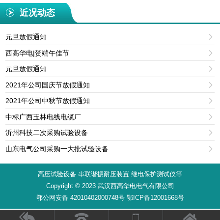
近况动态
元旦放假通知

西高华电|贺端午佳节

元旦放假通知

2021年公司国庆节放假通知

2021年公司中秋节放假通知

中标广西玉林电线电缆厂

沂州科技二次采购试验设备

山东电气公司采购一大批试验设备

高压试验设备 串联谐振耐压装置 继电保护测试仪等
Copyright © 2023 武汉西高华电电气有限公司
鄂公网安备 42010402000748号 鄂ICP备12001668号



