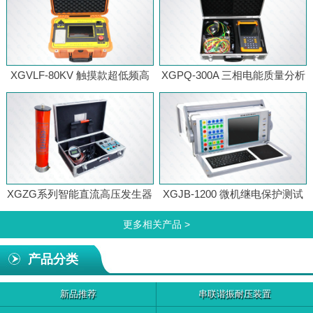
XGVLF-80KV 触摸款超低频高
XGPQ-300A 三相电能质量分析
压发生器
仪
XGZG系列智能直流高压发生器
XGJB-1200 微机继电保护测试
仪
更多相关产品 >
产品分类
新品推荐
串联谐振耐压装置